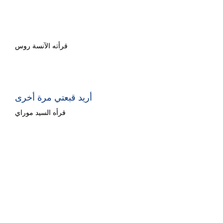
نحن نذهب في رحلة صيد الدب
قرأته الآنسة روس
أريد قبعتي مرة أخرى
قرأه السيد موراي
ما سمعته الدعسوقة
قرأته الآنسة هيل