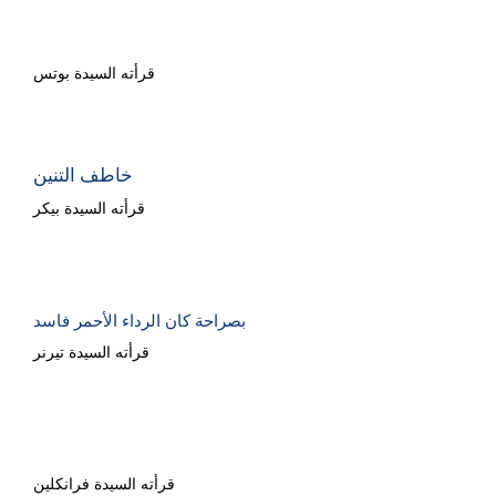
Pruple وحيد القرن
قرأته السيدة بوتس
خاطف التنين
قرأته السيدة بيكر
بصراحة كان الرداء الأحمر فاسد
قرأته السيدة تيرنر
علاء الدين ومصباحه السحري
قرأته السيدة فرانكلين