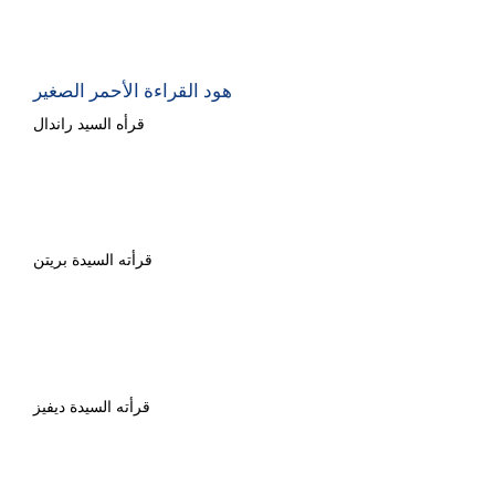
هود القراءة الأحمر الصغير
قرأه السيد راندال
ذا جروفالو
قرأته السيدة بريتن
جاك وشجرة الفاصولياء المخبوزة
قرأته السيدة ديفيز