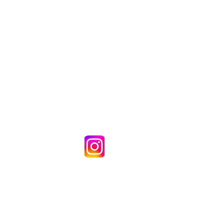
مدرسة وينتوورث الابتدائية (أكاديمية) حقوق النشر © 2021