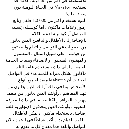
للاستخدام في أكثر من 50 دولة ، لذلك قد
تستخدم Makaton في الحياة اليومية دون
معرفة ذلك!
اليوم يستخدم أكثر من 100000 طفل وبالغ
رموز وعلامات ماكتون ، إما كوسيلة رئيسية
للتواصل أو كوسيلة لدعم الكلام
بالإضافة إلى الأطفال والبالغين الذين يعانون
من صعوبات في التواصل والتعلم والمجتمع
من حولهم - على سبيل المثال ، المعلمون
والمهنيون الصحيون والأصدقاء وهيئات الخدمة
العامة وما إلى ذلك ، يستخدم عامة الناس
ماكاتون بشكل متزايد للمساعدة في التواصل.
لقد ثبت أن Makaton مفيد لجميع أنواع
الأشخاص بما في ذلك أولئك الذين يعانون من
فهم المفاهيم ، وأولئك الذين يعانون من ضعف
مهارات القراءة والكتابة ، بما في ذلك المعرفة
النحوية ، وأولئك الذين يتحدثون الإنجليزية كلغة
إضافية. باستخدام ماكتون ، يمكن للأطفال
والكبار القيام بدور أكثر نشاطًا في الحياة ، لأن
التواصل واللغة هما مفتاح كل ما نقوم به