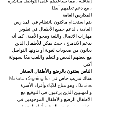
إضافية ، مما يساعدهم على التواصل مباشرة
، مع دعم تعلمهم أيضًا.
المدارس العامة
يتم استخدام ماكتون بانتظام في المدارس
العادية ، لدعم جميع الأطفال في تطوير
مهارات الاتصال واللغة ومحو الأمية.
كما أنه
يدعم الاندماج ، حيث يمكن للأطفال الذين
يعانون من صعوبات لغوية أو بدونها التواصل
مع بعضهم البعض والتعلم واللعب معًا بسهولة
أكبر.
الناس يعتنون بالرضع والأطفال الصغار
هناك تدريب خاص في Makaton Signing for
Babies ، وهو متاح للآباء وأفراد الأسرة
والمهنيين الذين يرغبون في التوقيع مع
الأطفال الرضع والأطفال الموجودين في
رعايتهم. تم عرض التوقيع أثناء التحدث
لتشجيع تطوير مهارات الاتصال واللغة.
كما
يمكن أن يمنح القائمين بالرعاية فهمًا أكبر
لرغبات الطفل واحتياجاته ، مما قد يساعد في
تقليل الإحباط.