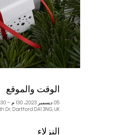
الوقت والموقع
05 ديسمبر 2023، 1:30 م – 2:30 م
h Dr, Dartford DA1 3NG, UK
النزلاء