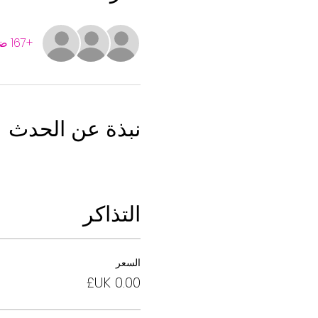
+167 ضيوف آخرين
نبذة عن الحدث
التذاكر
السعر