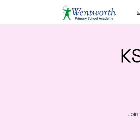
ا
KS
Join