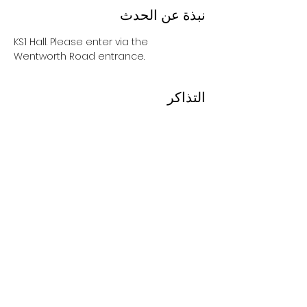
نبذة عن الحدث
KS1 Hall. Please enter via the 
Wentworth Road entrance. 
التذاكر
مباع بالكامل
السعر
شارِك هذا الحدث