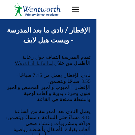
الإفطار / نادي ما بعد المدرسة
- ويست هيل لايف
تقدم المدرسة التفاف حول رعاية
الأطفال من خلال
West Hill Life ltd
.
نادي الإفطار
يعمل من 7:15 صباحًا -
8:55 صباحًا ويتضمن:
الإفطار - الحبوب والخبز المحمص والخبز
فنون وحرف يدوية وألعاب لوحية
وأنشطة ممتعة في القاعة
يعمل النادي بعد المدرسة من الساعة
3:15 مساءً حتى الساعة 6 مساءً ويتضمن:
فواكه ومشروبات وعشاء صحي
ألعاب بقيادة الأطفال وأنشطة رياضية