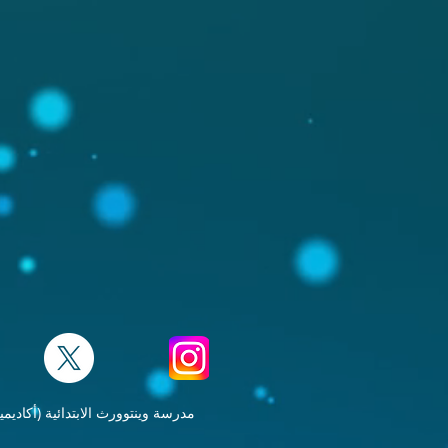
مدرسة وينتوورث الابتدائية (أكاديمية) حقوق النشر © 2021