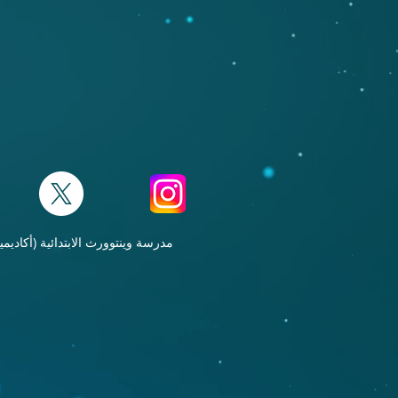
مدرسة وينتوورث الابتدائية (أكاديمية) حقوق النشر © 2021